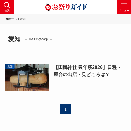
検索
メニュー
ホーム
愛知
愛知
– category –
【田縣神社 豊年祭2026】日程・
愛知
屋台の出店・見どころは？
1